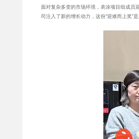
面对复杂多变的市场环境，表涂项目组成员
司注入了新的增长动力，这份“迎难而上奖”