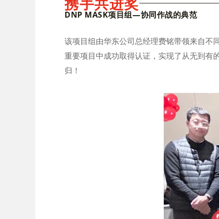
携手共进奖
DNP MASK项目组—协同作战的典范
该项目组由华东公司总经理费铭带领来自不
重要项目中成功取得认证，实现了从无到有的
归！