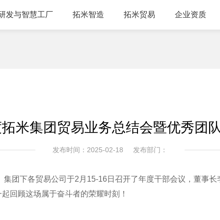
研发与智慧工厂
拓米智造
拓米贸易
企业资质
年度拓米集团贸易业务总结会暨优秀团
发布时间：2025-02-18
发布部门：
。集团下各贸易公司于2月15-16日召开了年度干部会议，董事
一起回顾这场属于奋斗者的荣耀时刻！