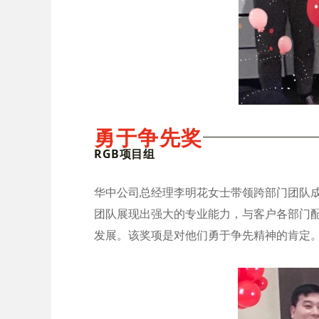
勇于争先奖
RGB项目组
华中公司总经理李明花女士带领跨部门团队
团队展现出强大的专业能力，与客户各部门
发展。该奖项是对他们勇于争先精神的肯定