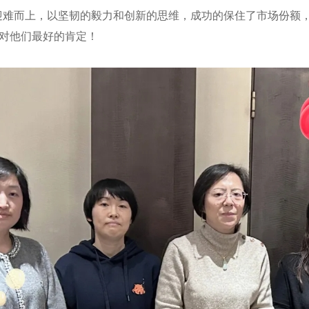
迎难而上，以坚韧的毅力和创新的思维，成功的保住了市场份额
是对他们最好的肯定！