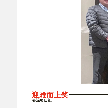
迎难而上奖
表涂项目组