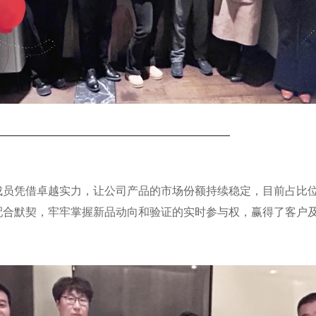
成员凭借卓越实力，让公司产品的市场份额持续稳定，目前占比
配合默契，牢牢掌握新品动向和验证的实时参与权，赢得了客户
。