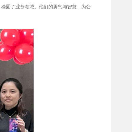
，稳固了业务领域。他们的勇气与智慧，为公