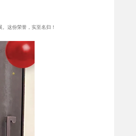
展。这份荣誉，实至名归！