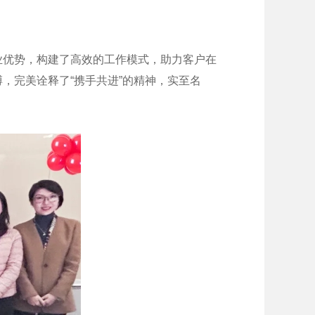
业优势，构建了高效的工作模式，助力客户在
，完美诠释了“携手共进”的精神，实至名