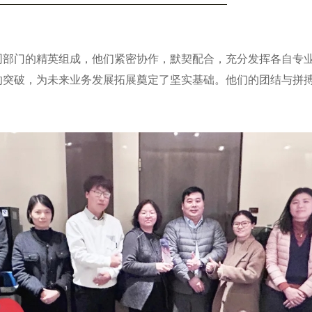
同部门的精英组成，他们紧密协作，默契配合，充分发挥各自专
突破，为未来业务发展拓展奠定了坚实基础。他们的团结与拼搏