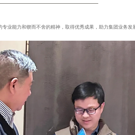
越的专业能力和锲而不舍的精神，取得优秀成果，助力集团业务发